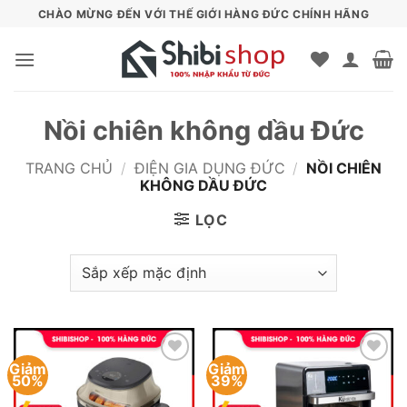
Bỏ
CHÀO MỪNG ĐẾN VỚI THẾ GIỚI HÀNG ĐỨC CHÍNH HÃNG
qua
nội
dung
Nồi chiên không dầu Đức
TRANG CHỦ
/
ĐIỆN GIA DỤNG ĐỨC
/
NỒI CHIÊN
KHÔNG DẦU ĐỨC
LỌC
Giảm
Giảm
Add to
Add to
50%
39%
wishlist
wishlist