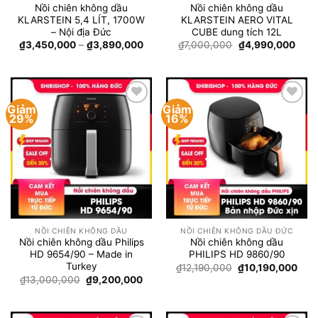
Nồi chiên không dầu
Nồi chiên không dầu
KLARSTEIN 5,4 LÍT, 1700W
KLARSTEIN AERO VITAL
– Nội địa Đức
CUBE dung tích 12L
Khoảng
Giá
Giá
₫
3,450,000
–
₫
3,890,000
₫
7,000,000
₫
4,990,000
giá:
gốc
hiện
từ
là:
tại
₫3,450,000
₫7,000,000.
là:
đến
₫4,9
₫3,890,000
Giảm
Giảm
Add to
Add to
29%
16%
wishlist
wishlist
NỒI CHIÊN KHÔNG DẦU
NỒI CHIÊN KHÔNG DẦU ĐỨC
Nồi chiên không dầu Philips
Nồi chiên không dầu
HD 9654/90 – Made in
PHILIPS HD 9860/90
Turkey
Giá
Giá
₫
12,190,000
₫
10,190,000
gốc
hiện
Giá
Giá
₫
13,000,000
₫
9,200,000
là:
tại
gốc
hiện
₫12,190,000.
là:
là:
tại
₫10,
₫13,000,000.
là:
₫9,200,000.