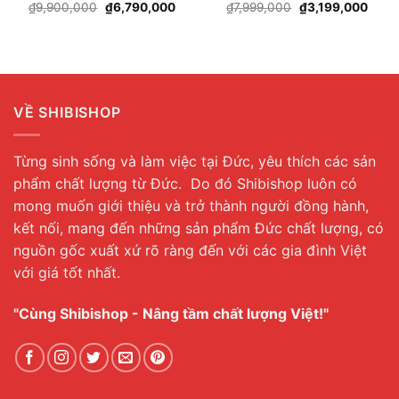
Giá
Giá
Giá
Giá
₫
9,900,000
₫
6,790,000
₫
7,999,000
₫
3,199,000
gốc
hiện
gốc
hiện
là:
tại
là:
tại
₫9,900,000.
là:
₫7,999,000.
là:
₫6,790,000.
₫3,19
VỀ SHIBISHOP
Từng sinh sống và làm việc tại Đức, yêu thích các sản
phẩm chất lượng từ Đức. Do đó Shibishop luôn có
mong muốn giới thiệu và trở thành người đồng hành,
kết nối, mang đến những sản phẩm Đức chất lượng, có
nguồn gốc xuất xứ rõ ràng đến với các gia đình Việt
với giá tốt nhất.
"Cùng Shibishop - Nâng tầm chất lượng Việt!"