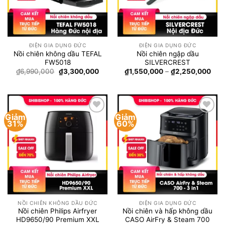
ĐIỆN GIA DỤNG ĐỨC
ĐIỆN GIA DỤNG ĐỨC
Nồi chiên không dầu TEFAL
Nồi chiên ngập dầu
FW5018
SILVERCREST
Giá
Giá
Kho
₫
6,990,000
₫
3,300,000
₫
1,550,000
–
₫
2,250,000
gốc
hiện
giá:
là:
tại
từ
₫6,990,000.
là:
₫1,5
₫3,300,000.
đến
₫2,
Giảm
Giảm
Add to
Add to
31%
60%
wishlist
wishlist
NỒI CHIÊN KHÔNG DẦU ĐỨC
ĐIỆN GIA DỤNG ĐỨC
Nồi chiên Philips Airfryer
Nồi chiên và hấp không dầu
HD9650/90 Premium XXL
CASO AirFry & Steam 700