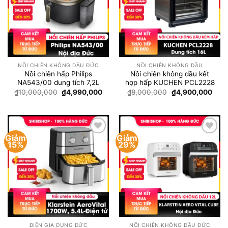
NỒI CHIÊN KHÔNG DẦU ĐỨC
NỒI CHIÊN KHÔNG DẦU
Nồi chiên hấp Philips
Nồi chiên không dầu kết
NA543/00 dung tích 7,2L
hợp hấp KUCHEN PCL2228
Giá
Giá
Giá
Giá
₫
10,000,000
₫
4,990,000
₫
8,000,000
₫
4,900,000
gốc
hiện
gốc
hiện
là:
tại
là:
tại
₫10,000,000.
là:
₫8,000,000.
là:
₫4,990,000.
₫4,9
Giảm
Giảm
Add to
Add to
15%
29%
wishlist
wishlist
ĐIỆN GIA DỤNG ĐỨC
NỒI CHIÊN KHÔNG DẦU ĐỨC