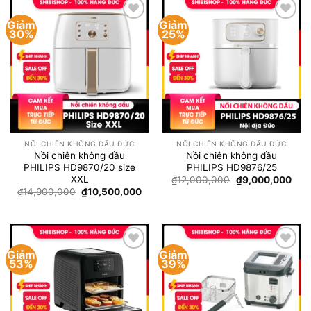
Giảm
Giảm
Add to
Add to
30%
25%
wishlist
wishlist
NỒI CHIÊN KHÔNG DẦU ĐỨC
NỒI CHIÊN KHÔNG DẦU ĐỨC
Nồi chiên không dầu
Nồi chiên không dầu
PHILIPS HD9870/20 size
PHILIPS HD9876/25
XXL
Giá
Giá
₫
12,000,000
₫
9,000,000
gốc
hiện
Giá
Giá
₫
14,900,000
₫
10,500,000
là:
tại
gốc
hiện
₫12,000,000.
là:
là:
tại
₫9,
₫14,900,000.
là:
₫10,500,000.
Giảm
Giảm
Add to
Add to
53%
39%
wishlist
wishlist