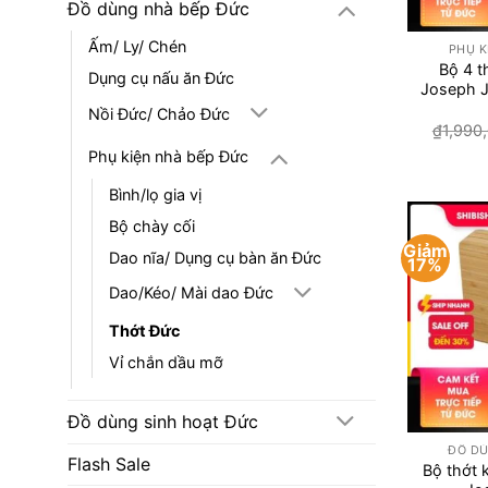
Đồ dùng nhà bếp Đức
+
Ấm/ Ly/ Chén
PHỤ K
Bộ 4 t
Dụng cụ nấu ăn Đức
Joseph J
Nồi Đức/ Chảo Đức
₫
1,990
Phụ kiện nhà bếp Đức
Bình/lọ gia vị
Bộ chày cối
Giảm
Dao nĩa/ Dụng cụ bàn ăn Đức
17%
Dao/Kéo/ Mài dao Đức
Thớt Đức
Vỉ chắn dầu mỡ
+
Đồ dùng sinh hoạt Đức
ĐỒ DÙ
Flash Sale
Bộ thớt 