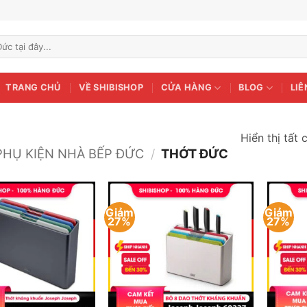
TRANG CHỦ
VỀ SHIBISHOP
CỬA HÀNG
BLOG
LIÊ
Hiển thị tất 
PHỤ KIỆN NHÀ BẾP ĐỨC
/
THỚT ĐỨC
Giảm
Giảm
27%
27%
Add to
Add to
wishlist
wishlist