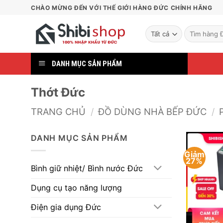
Bỏ
CHÀO MỪNG ĐẾN VỚI THẾ GIỚI HÀNG ĐỨC CHÍNH HÃNG
qua
nội
Tìm
kiếm:
dung
DANH MỤC SẢN PHẨM
Thớt Đức
TRANG CHỦ
/
ĐỒ DÙNG NHÀ BẾP ĐỨC
/
DANH MỤC SẢN PHẨM
Giảm
27%
Bình giữ nhiệt/ Bình nước Đức
Dụng cụ tạo năng lượng
Điện gia dụng Đức