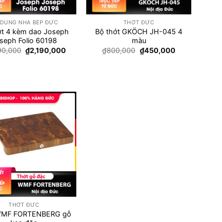
+
 DÙNG NHÀ BẾP ĐỨC
THỚT ĐỨC
ớt 4 kèm dao Joseph
Bộ thớt GKÖCH JH-045 4
seph Folio 60198
màu
Giá
Giá
Giá
Giá
90,000
₫
2,190,000
₫
800,000
₫
450,000
gốc
hiện
gốc
hiện
là:
tại
là:
tại
₫2,990,000.
là:
₫800,000.
là:
₫2,190,000.
₫450,000.
Add to
wishlist
THỚT ĐỨC
WMF FORTENBERG gỗ