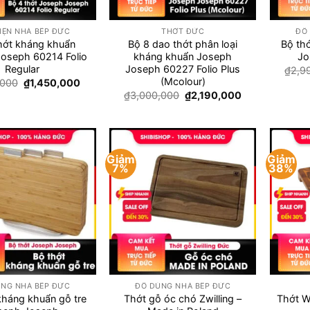
+
+
IỆN NHÀ BẾP ĐỨC
THỚT ĐỨC
ĐỒ
hớt kháng khuẩn
Bộ 8 dao thớt phân loại
Bộ th
oseph 60214 Folio
kháng khuẩn Joseph
Jo
Regular
Joseph 60227 Folio Plus
₫
2,9
(Mcolour)
Giá
Giá
,000
₫
1,450,000
gốc
hiện
Giá
Giá
₫
3,000,000
₫
2,190,000
là:
tại
gốc
hiện
₫1,990,000.
là:
là:
tại
₫1,450,000.
₫3,000,000.
là:
₫2,190,000.
Giảm
Giảm
7%
38%
Add to
Add to
wishlist
wishlist
+
+
NG NHÀ BẾP ĐỨC
ĐỒ DÙNG NHÀ BẾP ĐỨC
kháng khuẩn gỗ tre
Thớt gỗ óc chó Zwilling –
Thớt 