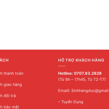
SÁCH
HỖ TRỢ KHÁCH HÀNG
h thanh toán
Hotline:
0707.83.2828
(Từ 8h – 17h45, Từ T2-T7)
h giao hàng
Emaill: Sinhhangduc@gmai
h đổi trả
– Tuyển Dụng
ch bảo mật