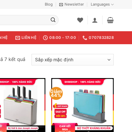
Blog
Newsletter
Languages
N HỆ
LIÊN HỆ
08:00 - 17:00
0707832828
cả 7 kết quả
Giảm
44%
Add to
Add to
wishlist
wishlist