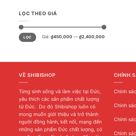
LỌC THEO GIÁ
Giá
Giá
Giá:
₫450,000
—
₫2,400,000
LỌC
tối
tối
thiểu
đa
VỀ SHIBISHOP
CHÍNH 
Từng sinh sống và làm việc tại Đức,
Chính sác
yêu thích các sản phẩm chất lượng
Chính sác
từ Đức. Do đó Shibishop luôn có
mong muốn giới thiệu và trở thành
Chính sác
người đồng hành, kết nối, mang đến
những sản phẩm Đức chất lượng, có
Chính sá