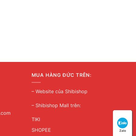
MUA HÀNG ĐỨC TRÊN:
–
Website của Shibishop
– Shibishop Mall trên:
l.com
TIKI
SHOPEE
Zalo