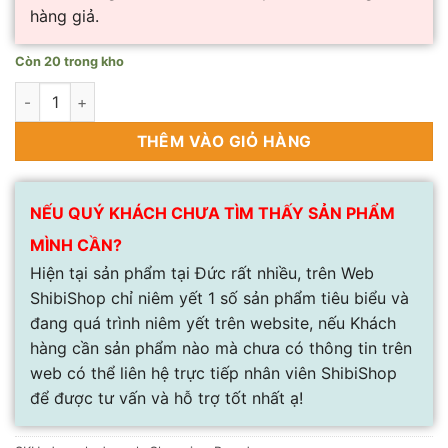
hàng giả.
Còn 20 trong kho
Bộ thớt kháng khuẩn gỗ tre Joseph Joseph số lượng
THÊM VÀO GIỎ HÀNG
NẾU QUÝ KHÁCH CHƯA TÌM THẤY SẢN PHẨM
MÌNH CẦN?
Hiện tại sản phẩm tại Đức rất nhiều, trên Web
ShibiShop chỉ niêm yết 1 số sản phẩm tiêu biểu và
đang quá trình niêm yết trên website, nếu Khách
hàng cần sản phẩm nào mà chưa có thông tin trên
web có thể liên hệ trực tiếp nhân viên ShibiShop
để được tư vấn và hỗ trợ tốt nhất ạ!