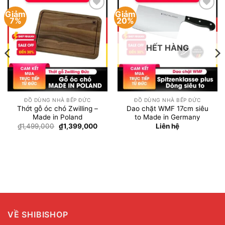
Giảm
Giảm
Add to
Add to
7%
20%
wishlist
wishlist
HẾT HÀNG
ĐỒ DÙNG NHÀ BẾP ĐỨC
ĐỒ DÙNG NHÀ BẾP ĐỨC
Thớt gỗ óc chó Zwilling –
Dao chặt WMF 17cm siêu
Made in Poland
to Made in Germany
Giá
Giá
₫
1,499,000
₫
1,399,000
Liên hệ
gốc
hiện
là:
tại
₫1,499,000.
là:
₫1,399,000.
000.
VỀ SHIBISHOP