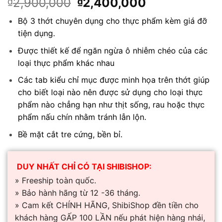
Giá
Giá
2,900,000
2,400,000
₫
₫
gốc
hiện
Bộ 3 thớt chuyên dụng cho thực phẩm kèm giá đỡ
là:
tại
tiện dụng.
₫2,900,000.
là:
₫2,400,000.
Được thiết kế để ngăn ngừa ô nhiễm chéo của các
loại thực phẩm khác nhau
Các tab kiểu chỉ mục được minh họa trên thớt giúp
cho biết loại nào nên được sử dụng cho loại thực
phẩm nào chẳng hạn như thịt sống, rau hoặc thực
phẩm nấu chín nhằm tránh lẫn lộn.
Bề mặt cắt tre cứng, bền bỉ.
DUY NHẤT CHỈ CÓ TẠI SHIBISHOP:
» Freeship toàn quốc.
» Bảo hành hãng từ 12 -36 tháng.
» Cam kết CHÍNH HÃNG, ShibiShop đền tiền cho
khách hàng GẤP 100 LẦN nếu phát hiện hàng nhái,