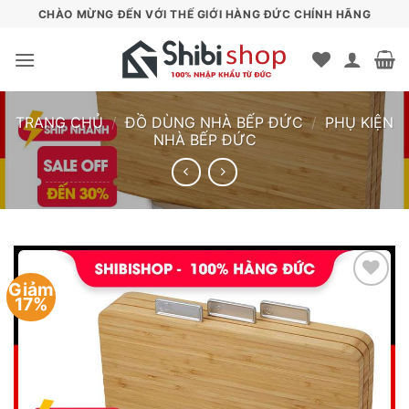
Bỏ
CHÀO MỪNG ĐẾN VỚI THẾ GIỚI HÀNG ĐỨC CHÍNH HÃNG
qua
nội
dung
TRANG CHỦ
/
ĐỒ DÙNG NHÀ BẾP ĐỨC
/
PHỤ KIỆN
NHÀ BẾP ĐỨC
Giảm
17%
Add to
wishlist