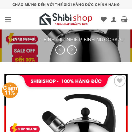
Bỏ
CHÀO MỪNG ĐẾN VỚI THẾ GIỚI HÀNG ĐỨC CHÍNH HÃNG
qua
nội
dung
TRANG CHỦ
/
BÌNH GIỮ NHIỆT/ BÌNH NƯỚC ĐỨC
Giảm
11%
Add to
wishlist