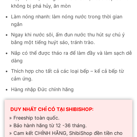
là:
tại
không bị phá hủy, ăn mòn
₫1,750,000.
là:
₫1,550,000.
Làm nóng nhanh: làm nóng nước trong thời gian
ngắn
Ngay khi nước sôi, ấm đun nước thu hút sự chú ý
bằng một tiếng huýt sáo, tránh trào.
Nắp có thể được tháo ra để làm đầy và làm sạch dễ
dàng
Thích hợp cho tất cả các loại bếp – kể cả bếp từ
cảm ứng.
Hàng nhập Đức chính hãng
DUY NHẤT CHỈ CÓ TẠI SHIBISHOP:
» Freeship toàn quốc.
» Bảo hành hãng từ 12 -36 tháng.
» Cam kết CHÍNH HÃNG, ShibiShop đền tiền cho