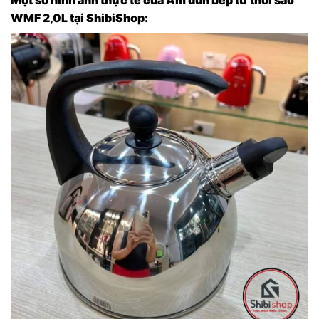
WMF 2,0L tại ShibiShop: