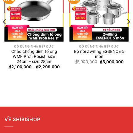
wishlist
wishlist
ĐỒ DÙNG NHÀ BẾP ĐỨC
ĐỒ DÙNG NHÀ BẾP ĐỨC
Chảo chống dính tổ ong
Bộ nồi Zwilling ESSENCE 5
WMF Profi Resist, size
món
24cm – size 28cm
oảng
Giá
Giá
₫
8,900,000
₫
5,900,000
:
gốc
hiện
Khoảng
₫
2,100,000
–
₫
2,299,000
là:
tại
giá:
,650,000
₫8,900,000.
là:
từ
n
₫5,9
₫2,100,000
,990,000
đến
₫2,299,000
VỀ SHIBISHOP