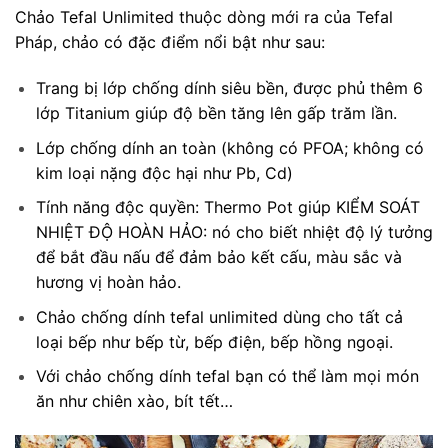
Chảo Tefal Unlimited thuộc dòng mới ra của Tefal
Pháp, chảo có đặc điểm nổi bật như sau:
Trang bị lớp chống dính siêu bền, được phủ thêm 6
lớp Titanium giúp độ bền tăng lên gấp trăm lần.
Lớp chống dính an toàn (không có PFOA; không có
kim loại nặng độc hại như Pb, Cd)
Tính năng độc quyền: Thermo Pot giúp KIỂM SOÁT
NHIỆT ĐỘ HOÀN HẢO: nó cho biết nhiệt độ lý tưởng
để bắt đầu nấu để đảm bảo kết cấu, màu sắc và
hương vị hoàn hảo.
Chảo chống dính tefal unlimited dùng cho tất cả
loại bếp như bếp từ, bếp điện, bếp hồng ngoại.
Với chảo chống dính tefal bạn có thể làm mọi món
ăn như chiên xào, bít tết…