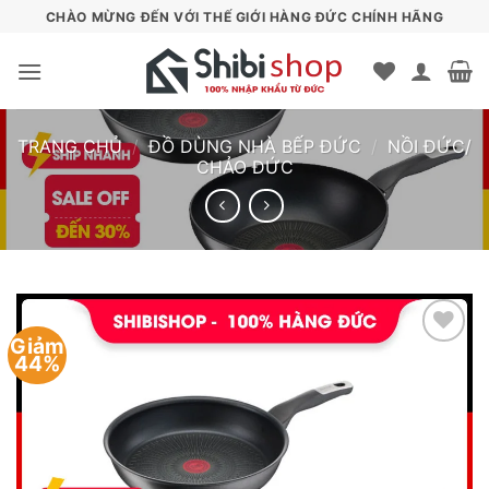
Bỏ
CHÀO MỪNG ĐẾN VỚI THẾ GIỚI HÀNG ĐỨC CHÍNH HÃNG
qua
nội
dung
TRANG CHỦ
/
ĐỒ DÙNG NHÀ BẾP ĐỨC
/
NỒI ĐỨC/
CHẢO ĐỨC
Giảm
44%
Add to
wishlist