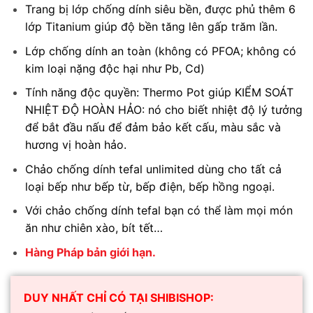
Trang bị lớp chống dính siêu bền, được phủ thêm 6
từ
lớp Titanium giúp độ bền tăng lên gấp trăm lần.
₫890,000
đến
Lớp chống dính an toàn (không có PFOA; không có
₫1,250,000
kim loại nặng độc hại như Pb, Cd)
Tính năng độc quyền: Thermo Pot giúp KIỂM SOÁT
NHIỆT ĐỘ HOÀN HẢO: nó cho biết nhiệt độ lý tưởng
để bắt đầu nấu để đảm bảo kết cấu, màu sắc và
hương vị hoàn hảo.
Chảo chống dính tefal unlimited dùng cho tất cả
loại bếp như bếp từ, bếp điện, bếp hồng ngoại.
Với chảo chống dính tefal bạn có thể làm mọi món
ăn như chiên xào, bít tết…
Hàng Pháp bản giới hạn.
DUY NHẤT CHỈ CÓ TẠI SHIBISHOP: