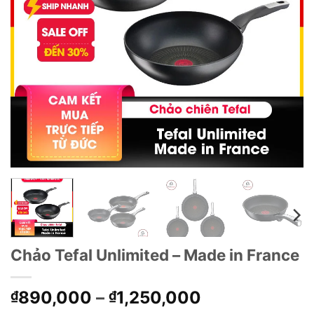
Chảo Tefal Unlimited – Made in France
Khoảng
890,000
–
1,250,000
₫
₫
giá: