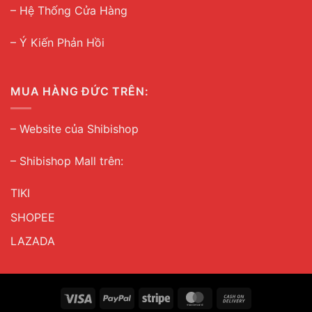
–
Hệ Thống Cửa Hàng
– Ý Kiến Phản Hồi
MUA HÀNG ĐỨC TRÊN:
–
Website của Shibishop
– Shibishop Mall trên:
TIKI
SHOPEE
LAZADA
Visa
PayPal
Stripe
MasterCard
Cash