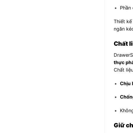
Phần 
Thiết kế
ngăn ké
Chất l
DrawerS
thực p
Chất liệ
Chịu 
Chốn
Không
Giữ ch