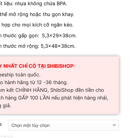
t liệu: nhựa không chứa BPA.
là:
tại
₫1,789,000.
là:
thể mở rộng hoặc thu gọn khay.
₫890,000.
 hợp cho mọi kích cỡ ngăn kéo.
h thước gấp gọn: 5,3x29x38cm.
h thước mở rộng: 5,3x48x38cm.
 NHẤT CHỈ CÓ TẠI SHIBISHOP:
eeship toàn quốc.
o hành hãng từ 12 -36 tháng.
am kết CHÍNH HÃNG, ShibiShop đền tiền cho
h hàng GẤP 100 LẦN nếu phát hiện hàng nhái,
 giả.
c