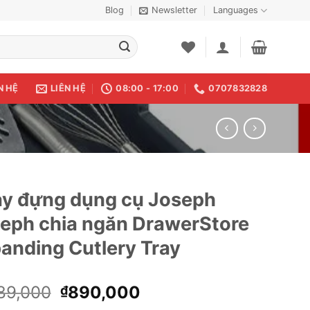
Blog
Newsletter
Languages
N HỆ
LIÊN HỆ
08:00 - 17:00
0707832828
y đựng dụng cụ Joseph
eph chia ngăn DrawerStore
anding Cutlery Tray
Giá
Giá
89,000
890,000
₫
gốc
hiện