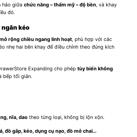
n hảo giữa
chức năng – thẩm mỹ – độ bền
, và khay
iều đó.
c ngăn kéo
mở rộng chiều ngang linh hoạt
, phù hợp với các
éo nhẹ hai bên khay để điều chỉnh theo đúng kích
y DrawerStore Expanding cho phép
tùy biến không
 bếp tối giản.
g, nĩa, dao
theo từng loại, không bị lộn xộn.
á, đồ gắp, kéo, dụng cụ nạo, đồ mở chai…