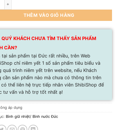
ựng dụng cụ Joseph Joseph chia ngăn DrawerStore Expanding Cu
THÊM VÀO GIỎ HÀNG
 QUÝ KHÁCH CHƯA TÌM THẤY SẢN PHẨM
H CẦN?
 tại sản phẩm tại Đức rất nhiều, trên Web
iShop chỉ niêm yết 1 số sản phẩm tiêu biểu và
 quá trình niêm yết trên website, nếu Khách
 cần sản phẩm nào mà chưa có thông tin trên
có thể liên hệ trực tiếp nhân viên ShibiShop để
 tư vấn và hỗ trợ tốt nhất ạ!
ông áp dụng
ục:
Bình giữ nhiệt/ Bình nước Đức