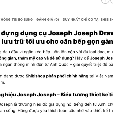
THÔNG TIN BỔ SUNG
ĐÁNH GIÁ (0)
DUY NHẤT CHỈ CÓ TẠI SHIBI
 đựng dụng cụ Joseph Joseph Draw
 lưu trữ tối ưu cho căn bếp gọn gà
 đau đầu vì ngăn kéo bếp luôn lộn xộn với đủ loại dao, m
ông gian, thẩm mỹ cao và dễ sử dụng
? Hãy để
Joseph Jos
a ngăn thông minh đến từ Anh Quốc – giải quyết triệt để bài
m đang được
Shibishop phân phối chính hãng
tại Việt Nam
âm.
 hiệu Joseph Joseph – Biểu tượng thiết kế ti
oseph là thương hiệu đồ gia dụng nổi tiếng đến từ Anh, c
an sống. Hãng được yêu thích toàn cầu nhờ vào thiết kế th