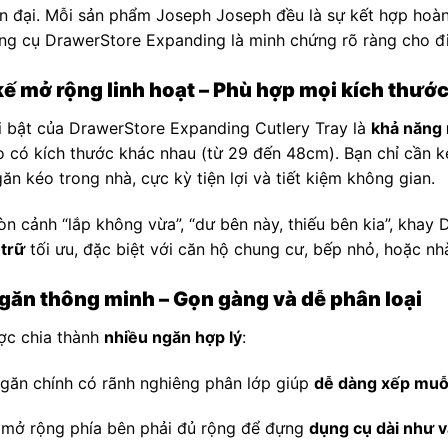
n đại. Mỗi sản phẩm Joseph Joseph đều là sự kết hợp hoà
ng cụ DrawerStore Expanding là minh chứng rõ ràng cho đ
kế mở rộng linh hoạt – Phù hợp mọi kích thướ
 bật của DrawerStore Expanding Cutlery Tray là
khả năng 
 có kích thước khác nhau (từ 29 đến 48cm). Bạn chỉ cần k
ăn kéo trong nhà, cực kỳ tiện lợi và tiết kiệm không gian.
n cảnh “lắp không vừa”, “dư bên này, thiếu bên kia”, kha
 trữ
tối ưu, đặc biệt với căn hộ chung cư, bếp nhỏ, hoặc nhà
găn thông minh – Gọn gàng và dễ phân loại
ợc chia thành
nhiều ngăn hợp lý
:
găn chính có rãnh nghiêng phân lớp giúp
dễ dàng xếp muỗn
mở rộng phía bên phải đủ rộng để đựng
dụng cụ dài như v