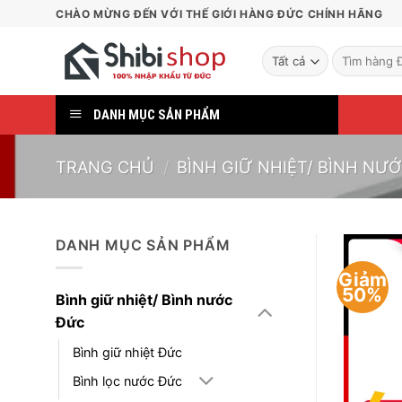
Bỏ
CHÀO MỪNG ĐẾN VỚI THẾ GIỚI HÀNG ĐỨC CHÍNH HÃNG
qua
nội
Tìm
kiếm:
dung
DANH MỤC SẢN PHẨM
TRANG CHỦ
/
BÌNH GIỮ NHIỆT/ BÌNH NƯ
DANH MỤC SẢN PHẨM
Giảm
50%
Bình giữ nhiệt/ Bình nước
Đức
Bình giữ nhiệt Đức
Bình lọc nước Đức