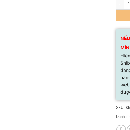
Khay đ
NẾU
MÌN
Hiện
Shib
đang
hàng
web 
được
SKU:
Kh
Danh m