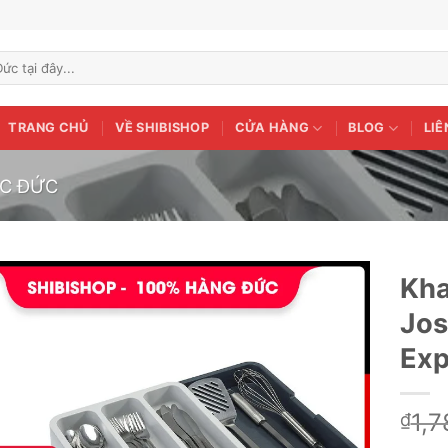
TRANG CHỦ
VỀ SHIBISHOP
CỬA HÀNG
BLOG
LIÊ
ỚC ĐỨC
Kha
Jos
Add to
wishlist
Exp
1,7
₫