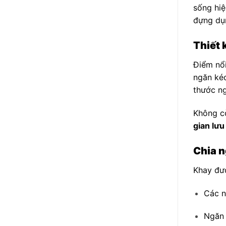
sống hiệ
đựng dụ
Thiết 
Điểm nổi
ngăn kéo
thước ng
Không cò
gian lưu
Chia n
Khay đư
Các n
Ngăn 