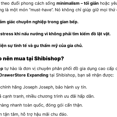
 theo đuổi phong cách sống
minimalism – tối giản
hoặc yêu
g là một món “must-have”. Nó không chỉ giúp giữ mọi thứ
ảm giác chuyên nghiệp trong gian bếp.
stress khi nấu nướng vì không phải tìm kiếm đồ lặt vặt.
iện sự tinh tế và gu thẩm mỹ của gia chủ.
o nên mua tại Shibishop?
op
tự hào là đơn vị chuyên phân phối đồ gia dụng cao cấp 
DrawerStore Expanding
tại Shibishop, bạn sẽ nhận được:
chính hãng Joseph Joseph, bảo hành uy tín.
ả cạnh tranh, nhiều chương trình ưu đãi hấp dẫn.
hàng nhanh toàn quốc, đóng gói cẩn thận.
n tận tâm, hỗ trợ hậu mãi chu đáo.