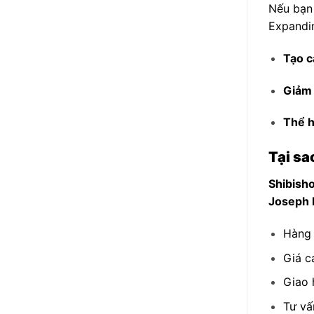
Nếu bạn
Expandin
Tạo c
Giảm 
Thể h
Tại sa
Shibish
Joseph 
Hàng 
Giá c
Giao 
Tư vấ