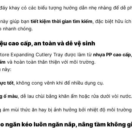
đáy khay có các biểu tượng hướng dẫn nhẹ nhàng để dễ phâ
 này giúp bạn
tiết kiệm thời gian tìm kiếm
, đặc biệt hữu ích
o nhanh chóng.
iệu cao cấp, an toàn và dễ vệ sinh
tore Expanding Cutlery Tray được làm từ
nhựa PP cao cấp
hẩm
và hoàn toàn thân thiện với môi trường.
u này:
lực tốt
, không cong vênh khi để nhiều dụng cụ.
g ố màu
, dễ lau chùi bằng khăn ẩm hoặc rửa dưới vòi nước
 ám mùi thức ăn hay bị ảnh hưởng bởi nhiệt độ môi trường
o ngăn kéo luôn ngăn nắp, nâng tầm không g