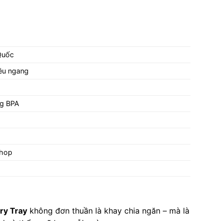
Quốc
ều ngang
ng BPA
shop
ry Tray
không đơn thuần là khay chia ngăn – mà là