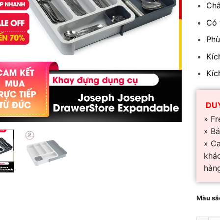
Chấ
Có 
Phù
Kíc
Kíc
DUY
» Fr
» Bả
» C
khác
hàng
Màu sắ