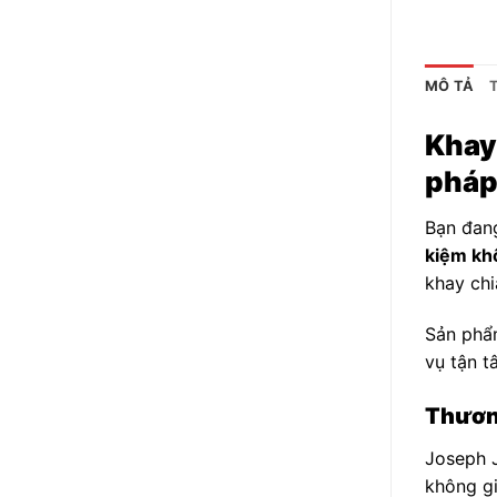
MÔ TẢ
Khay
pháp
Bạn đang
kiệm kh
khay chi
Sản phẩ
vụ tận t
Thương
Joseph J
không gi