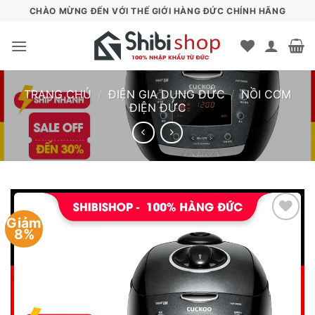
Bỏ
CHÀO MỪNG ĐẾN VỚI THẾ GIỚI HÀNG ĐỨC CHÍNH HÃNG
qua
nội
dung
TRANG CHỦ
/
ĐIỆN GIA DỤNG ĐỨC
/
NỒI CƠM
ĐIỆN ĐỨC
Giảm
8%
Add to
wishlist