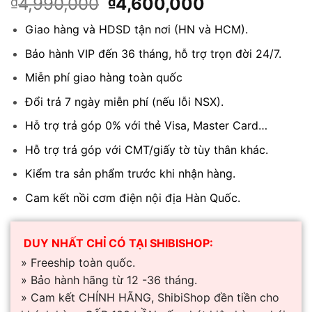
Giá
Giá
4,990,000
4,600,000
₫
₫
gốc
hiện
Giao hàng và HDSD tận nơi (HN và HCM).
là:
tại
₫4,990,000.
là:
Bảo hành VIP đến 36 tháng, hỗ trợ trọn đời 24/7.
₫4,600,000.
Miễn phí giao hàng toàn quốc
Đổi trả 7 ngày miễn phí (nếu lỗi NSX).
Hỗ trợ trả góp 0% với thẻ Visa, Master Card…
Hỗ trợ trả góp với CMT/giấy tờ tùy thân khác.
Kiểm tra sản phẩm trước khi nhận hàng.
Cam kết nồi cơm điện nội địa Hàn Quốc.
DUY NHẤT CHỈ CÓ TẠI SHIBISHOP:
» Freeship toàn quốc.
» Bảo hành hãng từ 12 -36 tháng.
» Cam kết CHÍNH HÃNG, ShibiShop đền tiền cho