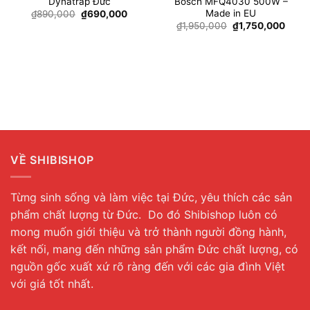
Dynatrap Đức
Bosch MFQ4030 500W –
Made in EU
Giá
Giá
₫
890,000
₫
690,000
gốc
hiện
á
Giá
Giá
₫
1,950,000
₫
1,750,000
là:
tại
ện
gốc
hiện
₫890,000.
là:
là:
tại
₫690,000.
₫1,950,000.
là:
7,990,000.
₫1,75
VỀ SHIBISHOP
Từng sinh sống và làm việc tại Đức, yêu thích các sản
phẩm chất lượng từ Đức. Do đó Shibishop luôn có
mong muốn giới thiệu và trở thành người đồng hành,
kết nối, mang đến những sản phẩm Đức chất lượng, có
nguồn gốc xuất xứ rõ ràng đến với các gia đình Việt
với giá tốt nhất.