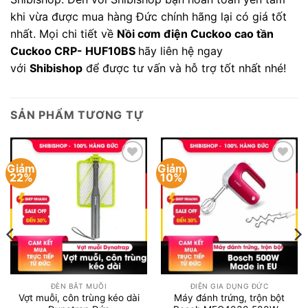
khi vừa được mua hàng Đức chính hãng lại có giá tốt
nhất. Mọi chi tiết về
Nồi cơm điện Cuckoo cao tần
Cuckoo CRP- HUF10BS
hãy liên hệ ngay
với
Shibishop
để được tư vấn và hỗ trợ tốt nhất nhé!
SẢN PHẨM TƯƠNG TỰ
Giảm
Giảm
Add to
Add to
22%
10%
wishlist
wishlist
ĐÈN BẮT MUỖI
ĐIỆN GIA DỤNG ĐỨC
Vợt muỗi, côn trùng kéo dài
Máy đánh trứng, trộn bột