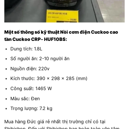
Một số thông số kỹ thuật Nồi cơm điện Cuckoo cao
tần Cuckoo CRP- HUF10BS:
Dung tích: 1.8L
Số người ăn: 2-10 người ăn
Nguồn điện: 220v
Kích thước: 390 x 298 x 285 (mm)
Công suất: 1465 W
Màu sắc: Đen
Trọng lượng: 7.2 kg
Mua hàng Đức giá rẻ nhất thị trường chỉ có tại
Shibishop. Đến với Shibishop bạn hoàn toàn yên tâm