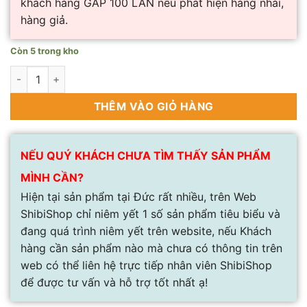
khách hàng GẤP 100 LẦN nếu phát hiện hàng nhái,
hàng giả.
Còn 5 trong kho
Nồi cơm điện Cuckoo cao tần Cuckoo CRP- HUF10BS số lượng
THÊM VÀO GIỎ HÀNG
NẾU QUÝ KHÁCH CHƯA TÌM THẤY SẢN PHẨM
MÌNH CẦN?
Hiện tại sản phẩm tại Đức rất nhiều, trên Web
ShibiShop chỉ niêm yết 1 số sản phẩm tiêu biểu và
đang quá trình niêm yết trên website, nếu Khách
hàng cần sản phẩm nào mà chưa có thông tin trên
web có thể liên hệ trực tiếp nhân viên ShibiShop
để được tư vấn và hỗ trợ tốt nhất ạ!