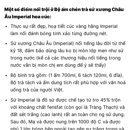
Một số điểm nổi trội ở Bộ ấm chén trà sứ xương Châu
Âu Imperial hoa cúc:
Thực sự rất đẹp, hoạ tiết cúc vàng hãng Imperial
làm nổi đánh bóng tinh xảo từng đường nét.
Sứ xương Châu Âu (Imperial) nổi tiếng lâu đời từ thế
kỷ 18, đảm bảo dùng lâu ko bị mòn lớp men như sứ
trong nước (kể cả các thương hiệu nổi tiếng trong
nước vẫn bị mòn chị em dùng để ý sẽ thấy)
Bộ bình trà gồm: (1 ấm 700ml, 6 tách 120ml, 6 đĩa).
Bộ trà tách và ấm dung tích rất phù hợp với văn hoá
uống trà của người Việt.
Sứ Imperial là đồ sứ được chế tạo từ tro 45% trộn
với khoáng chất fensfat (còn gọi là Tràng Thạch) và
đất sét trắng (cao lanh) rất an toàn cho ng sử dụng.
Sau đó, Mạ và được nung trên 1000 độ C và được
phủ 1 lớp bóng bên ngoài tạo nên sự trắng trong và