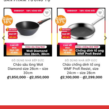
Giảm
Giảm
Add to
Add to
18%
67%
wishlist
wishlist
ĐỒ DÙNG NHÀ BẾP ĐỨC
ĐỒ DÙNG NHÀ BẾP ĐỨC
Chảo sâu lòng Woll
Chảo chống dính tổ ong
Diamond size 26cm – size
WMF Profi Resist, size
30cm
24cm – size 28cm
á
n
Khoảng
Kho
₫
1,850,000
–
₫
2,050,000
₫
2,100,000
–
₫
2,299,000
giá:
giá:
từ
từ
,999,000.
₫1,850,000
₫2,
đến
đến
₫2,050,000
₫2,