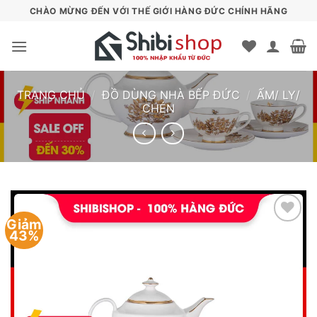
Bỏ
CHÀO MỪNG ĐẾN VỚI THẾ GIỚI HÀNG ĐỨC CHÍNH HÃNG
qua
nội
dung
TRANG CHỦ
/
ĐỒ DÙNG NHÀ BẾP ĐỨC
/
ẤM/ LY/
CHÉN
Giảm
43%
Add to
wishlist