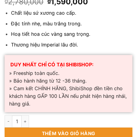
Giá
Giá
2,780,000
1,590,000
₫
₫
gốc
hiện
Chất liệu sứ xương cao cấp.
là:
tại
₫2,780,000.
là:
Đặc tính nhẹ, màu trắng trong.
₫1,590,000.
Hoạ tiết hoa cúc vàng sang trọng.
Thương hiệu Imperial lâu đời.
DUY NHẤT CHỈ CÓ TẠI SHIBISHOP:
» Freeship toàn quốc.
» Bảo hành hãng từ 12 -36 tháng.
» Cam kết CHÍNH HÃNG, ShibiShop đền tiền cho
khách hàng GẤP 100 LẦN nếu phát hiện hàng nhái,
hàng giả.
Bộ ấm chén trà sứ xương Châu Âu Imperial hoa cúc số lượng
THÊM VÀO GIỎ HÀNG